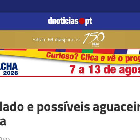
Faltam
63 dias
para os
lado e possíveis aguacei
ra
07:15