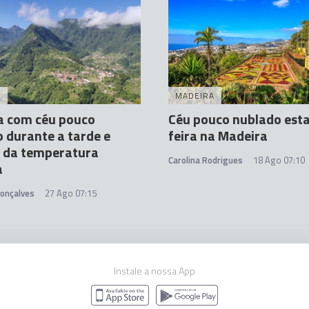
A
MADEIRA
a com céu pouco
Céu pouco nublado esta
 durante a tarde e
feira na Madeira
a da temperatura
Carolina Rodrigues
18 Ago 07:10
a
Gonçalves
27 Ago 07:15
Instale a nossa App