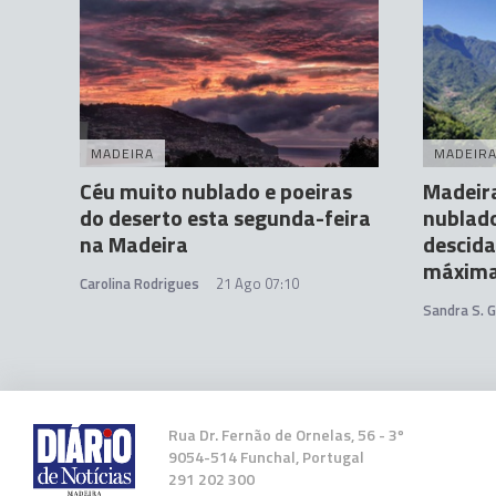
MADEIRA
MADEIR
Céu muito nublado e poeiras
Madeir
do deserto esta segunda-feira
nublado
na Madeira
descid
máxim
Carolina Rodrigues
21 Ago 07:10
Sandra S. 
Rua Dr. Fernão de Ornelas, 56 - 3º
9054-514 Funchal, Portugal
291 202 300