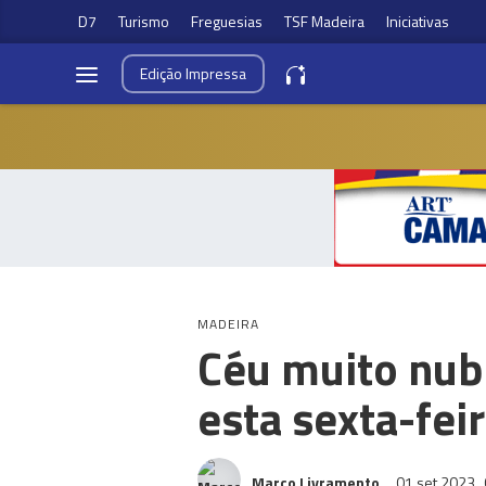
D7
Turismo
Freguesias
TSF Madeira
Iniciativas
Edição
Impressa
MADEIRA
Céu muito nub
esta sexta-fei
Marco Livramento
01 set 2023