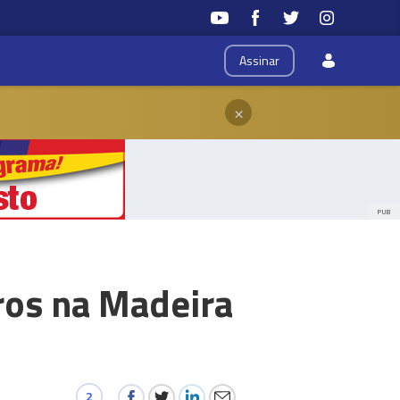
Assinar
×
PUB
ros na Madeira
2