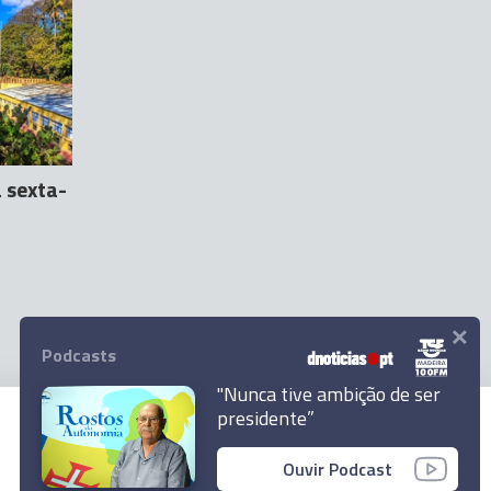
 sexta-
×
Podcasts
"Nunca tive ambição de ser
presidente”
© 2023 Empresa Diário de Notícias, Lda.
Ouvir Podcast
Todos os direitos reservados.