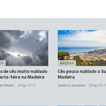
TO
MADEIRA
s de céu muito nublado
Céu pouco nublado a Su
arta-feira na Madeira
Madeira
as Oliveira
30 Ago 07:15
Sandra S. Gonçalves
28 Ago 07:1