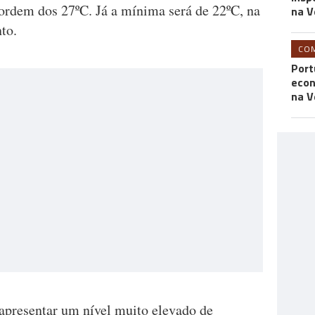
 ordem dos 27ºC. Já a mínima será de 22ºC, na
na V
nto.
CO
Port
econ
na V
 apresentar um nível muito elevado de