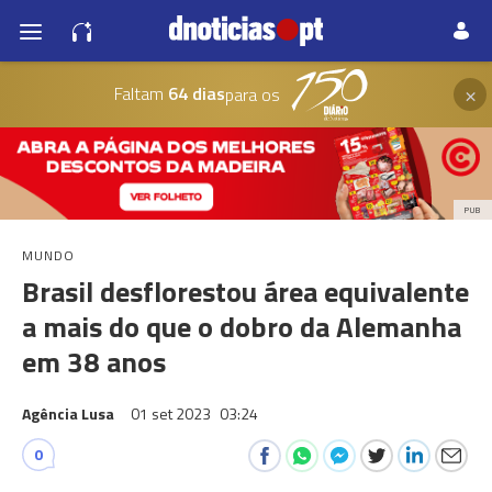
×
Faltam
64 dias
para os
PUB
MUNDO
Brasil desflorestou área equivalente
a mais do que o dobro da Alemanha
em 38 anos
Agência Lusa
01 set 2023
03:24
0