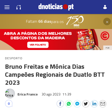
×
Faltam
66 dias
para os
PUB
DESPORTO
Bruno Freitas e Mónica Dias
Campeões Regionais de Duatlo BTT
2023
Erica Franco
30 ago 2023
11:39
0