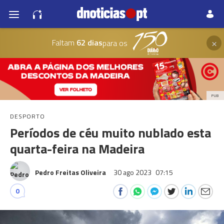
×
Faltam
62 dias
para os
PUB
DESPORTO
Períodos de céu muito nublado esta
quarta-feira na Madeira
Pedro Freitas Oliveira
30 ago 2023
07:15
0