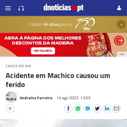
×
Faltam
64 dias
para os
PUB
CASOS DO DIA
Acidente em Machico causou um
ferido
Andreína Ferreira
14 ago 2023
13:03
0