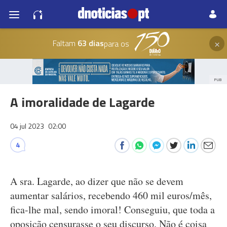
×
Faltam
63 dias
para os
PUB
A imoralidade de Lagarde
04 jul 2023
02:00
4
A sra. Lagarde, ao dizer que não se devem
aumentar salários, recebendo 460 mil euros/mês,
fica-lhe mal, sendo imoral! Conseguiu, que toda a
oposição censurasse o seu discurso. Não é coisa