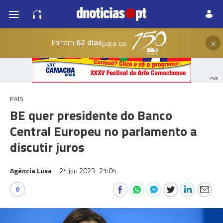
×
Faltam
62 dias
para os
PUB
PAÍS
BE quer presidente do Banco
Central Europeu no parlamento a
discutir juros
Agência Lusa
24 jun 2023
21:04
0