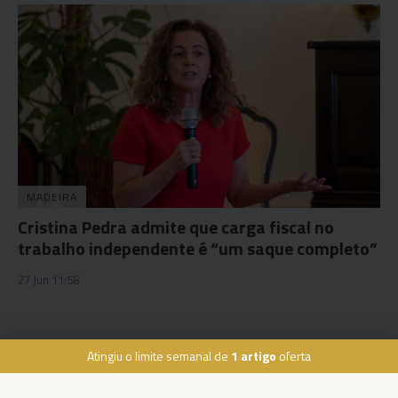
MADEIRA
Cristina Pedra admite que carga fiscal no
trabalho independente é “um saque completo”
27 Jun 11:58
Atingiu o limite semanal de
1 artigo
oferta
Rua Dr. Fernão de Ornelas, 56 - 3º
9054-514 Funchal, Portugal