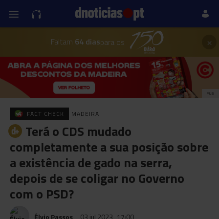
×
Faltam
64 dias
para os
PUB
FACT CHECK
MADEIRA
Terá o CDS mudado
completamente a sua posição sobre
a existência de gado na serra,
depois de se coligar no Governo
com o PSD?
Élvio Passos
03 jul 2023
17:00