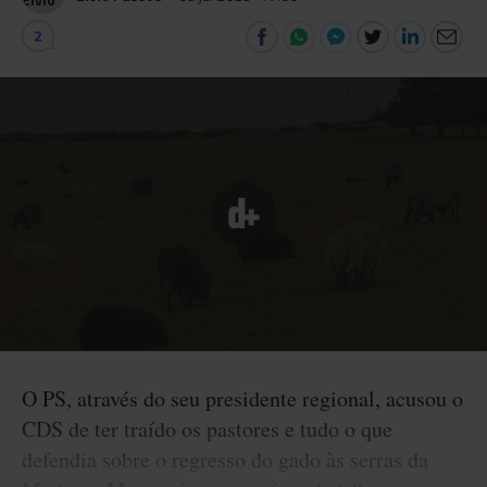
2
O PS, através do seu presidente regional, acusou o
CDS de ter traído os pastores e tudo o que
defendia sobre o regresso do gado às serras da