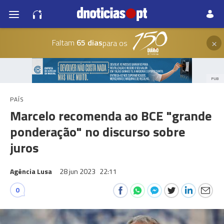
×
Faltam
65 dias
para os
PUB
PAÍS
Marcelo recomenda ao BCE "grande
ponderação" no discurso sobre
juros
Agência Lusa
28 jun 2023
22:11
0