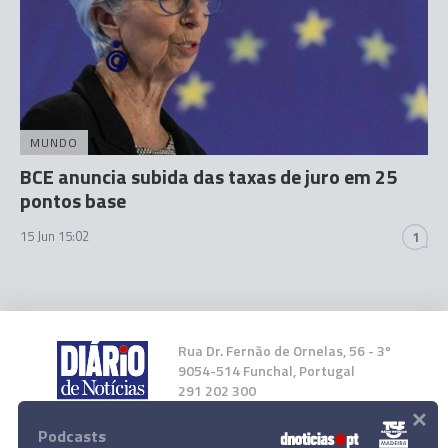
MUNDO
BCE anuncia subida das taxas de juro em 25
pontos base
15 Jun 15:02
1
Rua Dr. Fernão de Ornelas, 56 - 3º
9054-514 Funchal, Portugal
291 202 300
×
Podcasts
Instale a nossa App