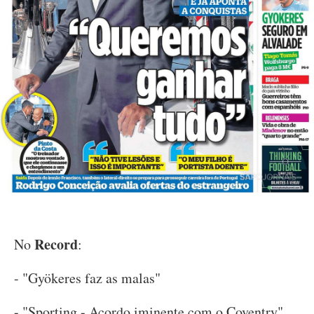
Record
No
:
- "Gyökeres faz as malas"
- "Sporting - Acordo iminente com o Coventry"