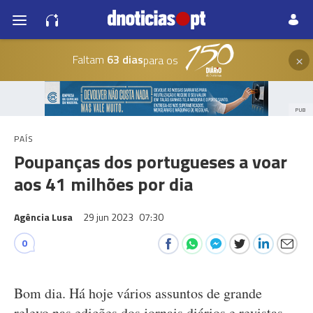
×
Faltam
63 dias
para os
PUB
PAÍS
Poupanças dos portugueses a voar
aos 41 milhões por dia
Agência Lusa
29 jun 2023
07:30
0
Bom dia. Há hoje vários assuntos de grande
relevo nas edições dos jornais diários e revistas