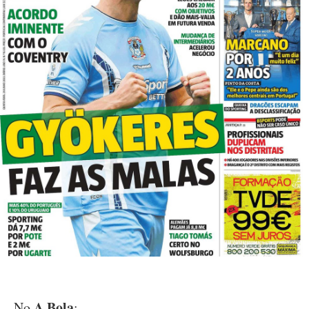
A Bola
No
: