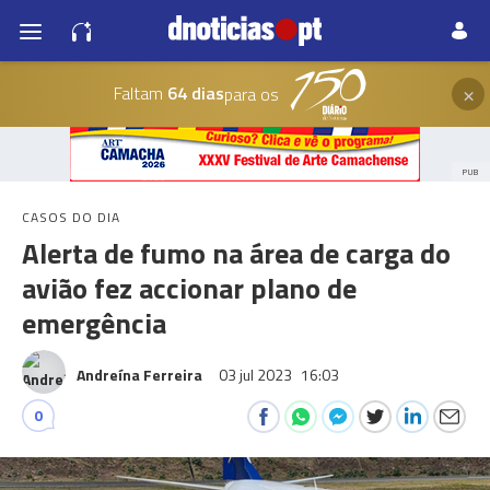
×
Faltam
64 dias
para os
PUB
CASOS DO DIA
Alerta de fumo na área de carga do
avião fez accionar plano de
emergência
Andreína Ferreira
03 jul 2023
16:03
0