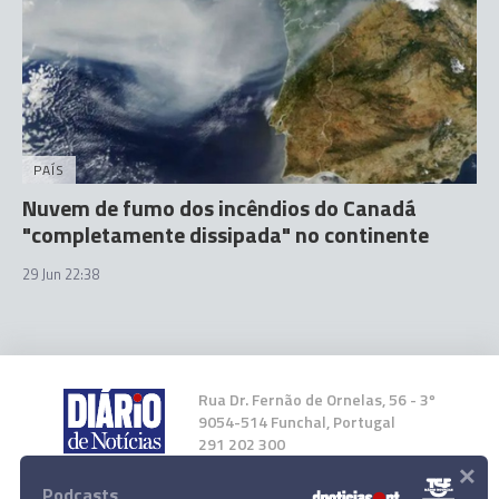
PAÍS
Nuvem de fumo dos incêndios do Canadá
"completamente dissipada" no continente
29 Jun 22:38
Rua Dr. Fernão de Ornelas, 56 - 3º
9054-514 Funchal, Portugal
291 202 300
×
Podcasts
Instale a nossa App