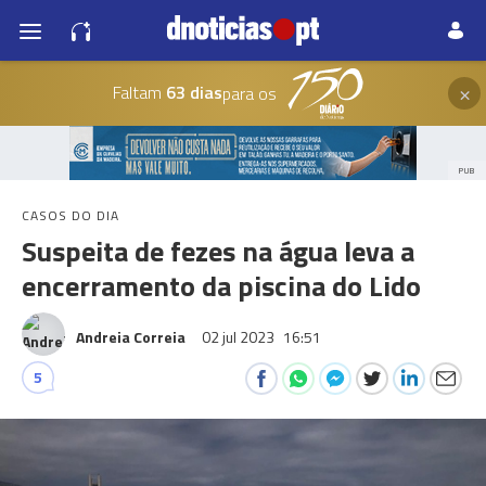
×
Faltam
63 dias
para os
PUB
CASOS DO DIA
Suspeita de fezes na água leva a
encerramento da piscina do Lido
Andreia Correia
02 jul 2023
16:51
5