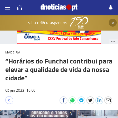
×
Faltam
64 dias
para os
PUB
MADEIRA
“Horários do Funchal contribui para
elevar a qualidade de vida da nossa
cidade”
05 jun 2023
16:06
0