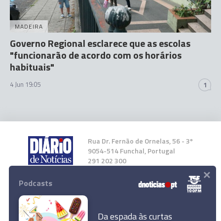
MADEIRA
Governo Regional esclarece que as escolas
"funcionarão de acordo com os horários
habituais"
4 Jun 19:05
1
Rua Dr. Fernão de Ornelas, 56 - 3º
9054-514 Funchal, Portugal
291 202 300
×
Podcasts
Instale a nossa App
Da espada às curtas