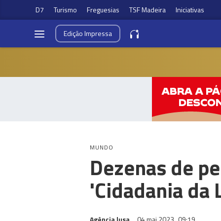
D7
Turismo
Freguesias
TSF Madeira
Iniciativas
Edição
Impressa
MUNDO
Dezenas de pe
'Cidadania da 
Agência lusa
04 mai 2023
09:19