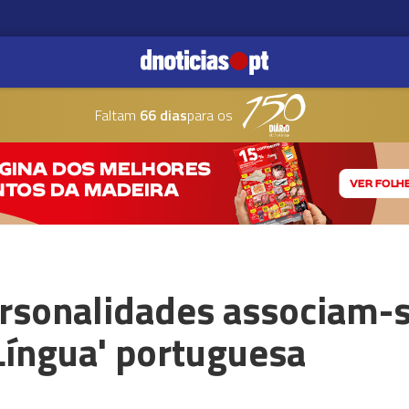
Faltam
66 dias
para os
rsonalidades associam-s
Língua' portuguesa