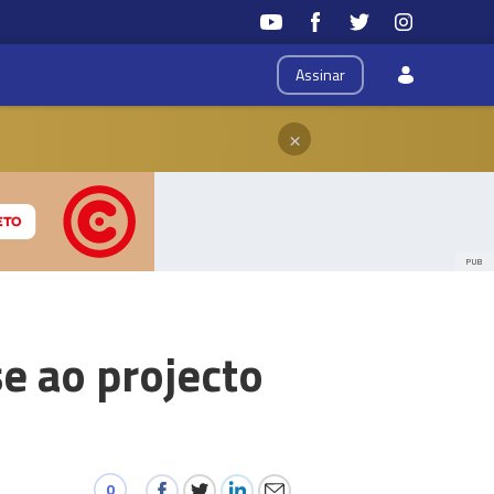
Assinar
×
PUB
e ao projecto
0