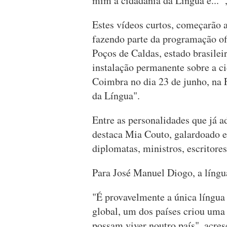
mim a cidadania da Língua é...'",
Estes vídeos curtos, começarão a
fazendo parte da programação ofi
Poços de Caldas, estado brasile
instalação permanente sobre a ci
Coimbra no dia 23 de junho, na F
da Língua".
Entre as personalidades que já 
destaca Mia Couto, galardoado 
diplomatas, ministros, escritores
Para José Manuel Diogo, a língu
"É provavelmente a única língua 
global, um dos países criou uma 
possam viver noutro país", acre