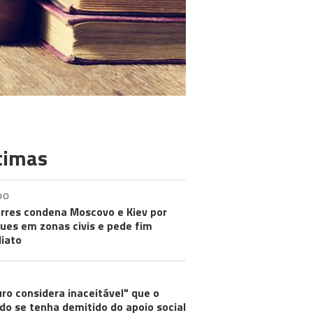
timas
DO
rres condena Moscovo e Kiev por
ues em zonas civis e pede fim
iato
ro considera inaceitável" que o
do se tenha demitido do apoio social