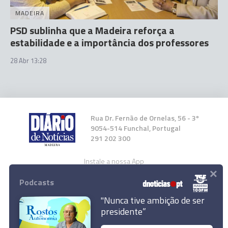
MADEIRA
PSD sublinha que a Madeira reforça a
estabilidade e a importância dos professores
28 Abr 13:28
Rua Dr. Fernão de Ornelas, 56 - 3º
9054-514 Funchal, Portugal
291 202 300
Instale a nossa App
×
Podcasts
"Nunca tive ambição de ser
Marcelo Rebelo de Sousa discorda de "leitura
presidente”
política" de Costa sobre "prestígio das