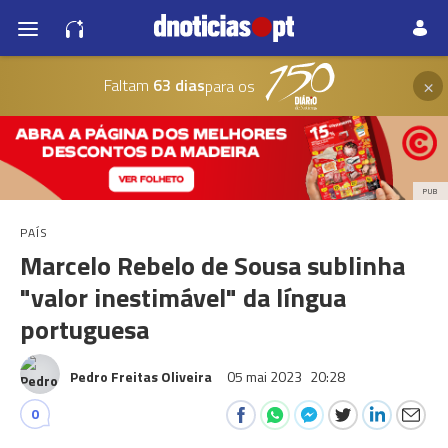
×
Faltam
63 dias
para os
PUB
PAÍS
Marcelo Rebelo de Sousa sublinha
"valor inestimável" da língua
portuguesa
Pedro Freitas Oliveira
05 mai 2023
20:28
0