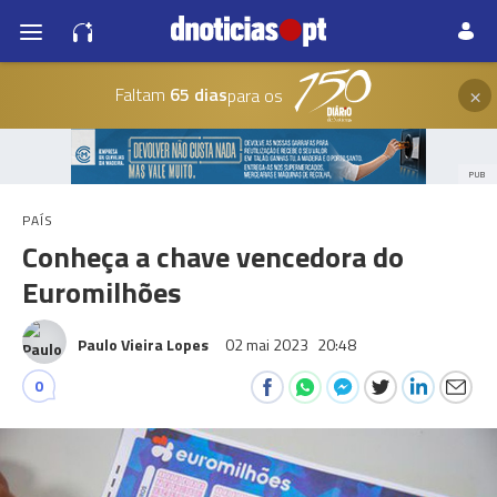
×
Faltam
65 dias
para os
PUB
PAÍS
Conheça a chave vencedora do
Euromilhões
Paulo Vieira Lopes
02 mai 2023
20:48
0