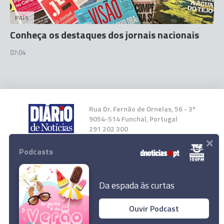
PAÍS
Conheça os destaques dos jornais nacionais
07:04
Rua Dr. Fernão de Ornelas, 56 - 3º
9054-514 Funchal, Portugal
291 202 300
×
Podcasts
Instale a nossa App
Da espada às curtas
Ouvir Podcast
© 2023 Empresa Diário de Notícias, Lda.