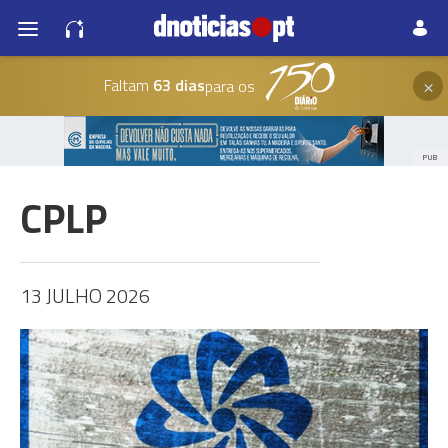
×
Faltam
63 dias
para os
PUB
CPLP
13 JULHO 2026