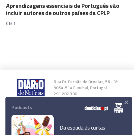
Aprendizagens essenciais de Português vão
incluir autores de outros países da CPLP
01:01
Rua Dr. Fernão de Ornelas, 56 - 3º
9054-514 Funchal, Portugal
291 202 300
×
Podcasts
Instale a nossa App
Da espada às curtas