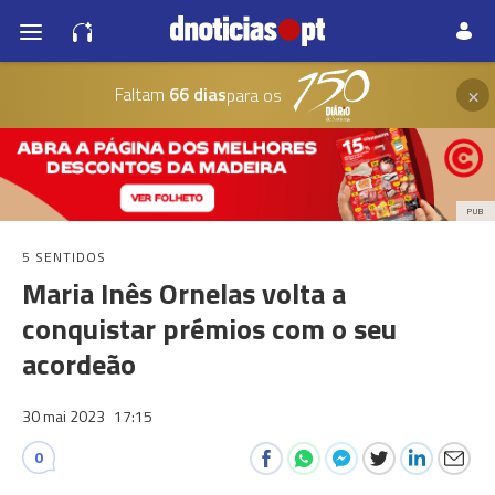
×
Faltam
66 dias
para os
PUB
5 SENTIDOS
Maria Inês Ornelas volta a
conquistar prémios com o seu
acordeão
30 mai 2023
17:15
0