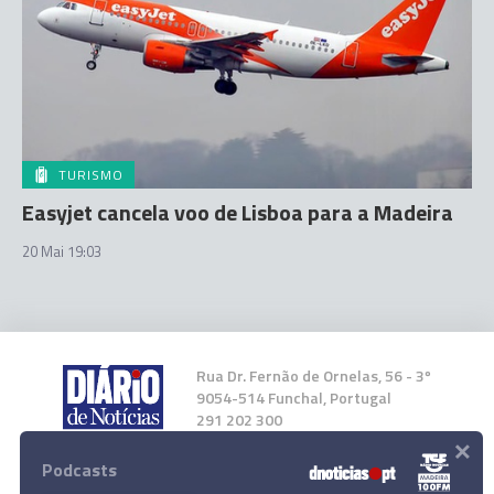
TURISMO
Easyjet cancela voo de Lisboa para a Madeira
20 Mai 19:03
Rua Dr. Fernão de Ornelas, 56 - 3º
9054-514 Funchal, Portugal
291 202 300
×
Podcasts
Instale a nossa App