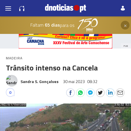
×
Faltam
65 dias
para os
PUB
MADEIRA
Trânsito intenso na Cancela
Sandra S. Gonçalves
30 mai 2023
08:32
0