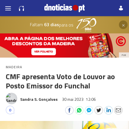
×
Faltam
63 dias
para os
PUB
MADEIRA
CMF apresenta Voto de Louvor ao
Posto Emissor do Funchal
Sandra S. Gonçalves
30 mai 2023
12:06
0