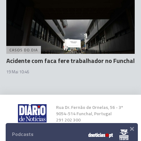
CASOS DO DIA
Acidente com faca fere trabalhador no Funchal
19 Mai 10:46
Rua Dr. Fernão de Ornelas, 56 - 3º
9054-514 Funchal, Portugal
291 202 300
×
Podcasts
Instale a nossa App