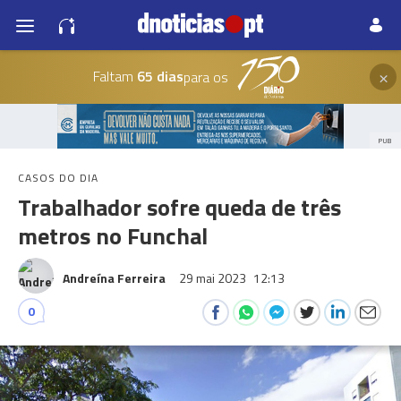
×
Faltam
65 dias
para os
PUB
CASOS DO DIA
Trabalhador sofre queda de três
metros no Funchal
Andreína Ferreira
29 mai 2023
12:13
0