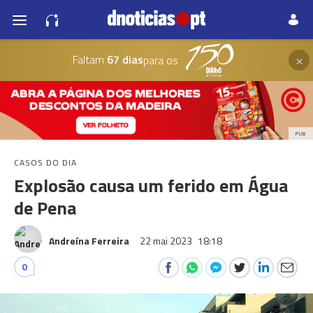
×
Faltam
67 dias
para os
PUB
CASOS DO DIA
Explosão causa um ferido em Água
de Pena
Andreína Ferreira
22 mai 2023
18:18
0