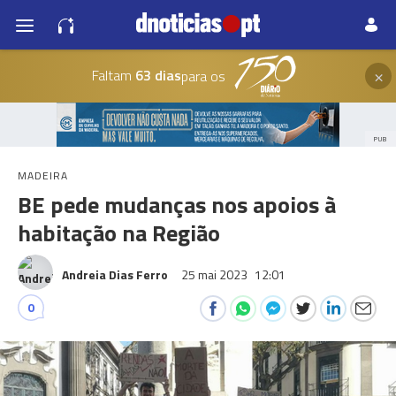
×
Faltam
63 dias
para os
PUB
MADEIRA
BE pede mudanças nos apoios à
habitação na Região
Andreia Dias Ferro
25 mai 2023
12:01
0