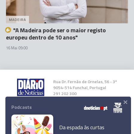
MADEIRA
"A Madeira pode ser o maior registo
europeu dentro de 10 anos"
16 Mai 09:00
Rua Dr. Fernão de Ornelas, 56 - 3º
9054-514 Funchal, Portugal
291 202 300
×
Podcasts
Instale a nossa App
Da espada às curtas