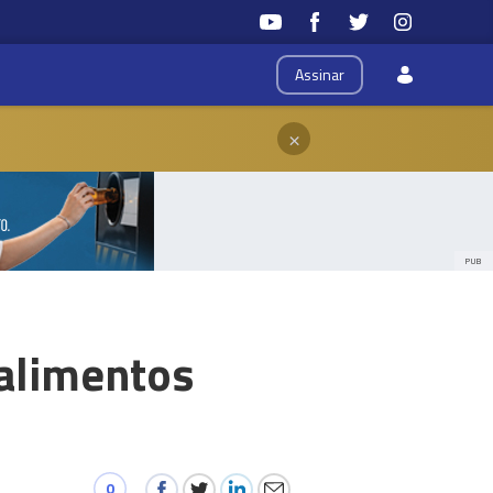
Assinar
×
PUB
alimentos
0