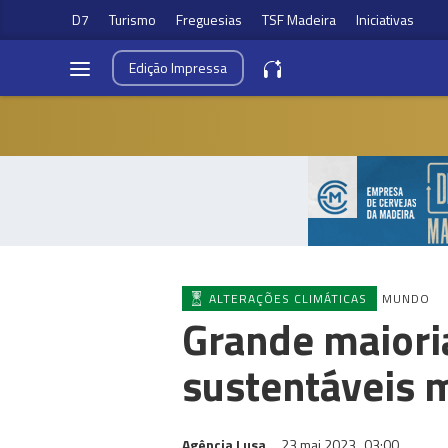
D7
Turismo
Freguesias
TSF Madeira
Iniciativas
Edição
Impressa
ALTERAÇÕES CLIMÁTICAS
MUNDO
Grande maiori
sustentáveis 
Agência Lusa
23 mai 2023
03:00