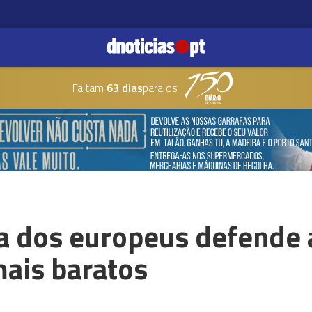
Faltam
63 dias
para os
a dos europeus defende 
mais baratos