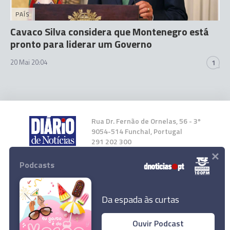
PAÍS
Cavaco Silva considera que Montenegro está
pronto para liderar um Governo
20 Mai 20:04
1
Rua Dr. Fernão de Ornelas, 56 - 3º
9054-514 Funchal, Portugal
291 202 300
×
Podcasts
Instale a nossa App
Da espada às curtas
Ouvir Podcast
Real Madrid perde em Valência e 'entrega'