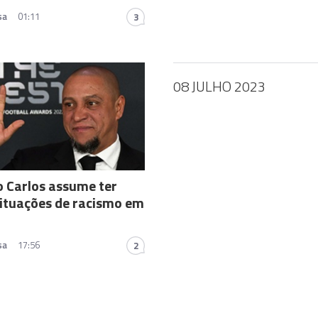
sa
01:11
3
08 JULHO 2023
 Carlos assume ter
situações de racismo em
sa
17:56
2