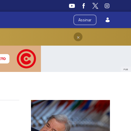
Assinar
×
PUB