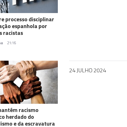
re processo disciplinar
ação espanhola por
s racistas
sa
21:16
24 JULHO 2024
 mantém racismo
co herdado do
lismo e da escravatura