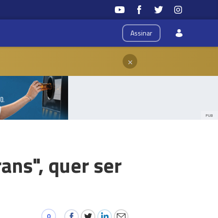
Assinar
×
PUB
ans", quer ser
0