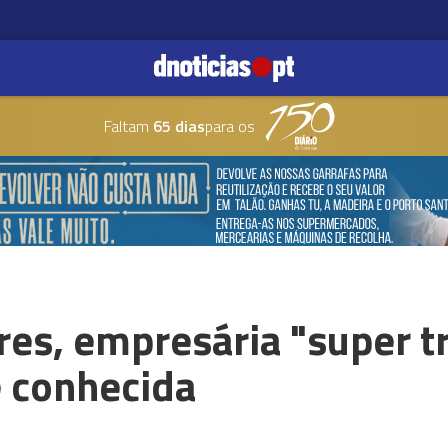
Faltam
65 dias
para os
es, empresária "super tr
 conhecida