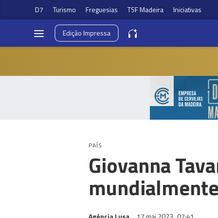
D7
Turismo
Freguesias
TSF Madeira
Iniciativas
Edição
Impressa
PAÍS
Giovanna Tavar
mundialmente
Agência Lusa
17 mai 2023
07:41