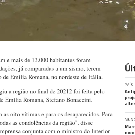
am e mais de 13.000 habitantes foram
Úl
dações, já comparadas a um sismo, terem
ão de Emília Romana, no nordeste de Itália.
PAÍS
u a região no final de 20212 foi feita pelo
Anti
proj
de Emília Romana, Stefano Bonaccini.
alte
as oito vítimas e para os desaparecidos. Para
MUN
todas as condolências da região", disse
Marr
mprensa conjunta com o ministro do Interior
meno