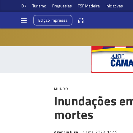
D7
Turismo
Freguesias
TSF Madeira
Iniciativas
Edição
Impressa
MUNDO
Inundações em
mortes
Agência lusa
17 mai 2023
14:19