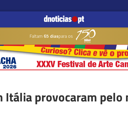
Faltam
65 dias
para os
 Itália provocaram pelo