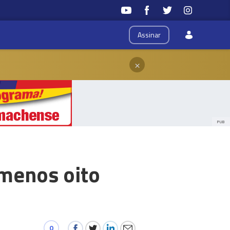
Assinar
×
PUB
 menos oito
0