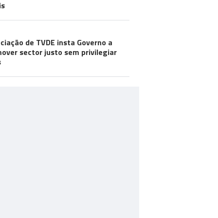
is
ciação de TVDE insta Governo a
over sector justo sem privilegiar
s