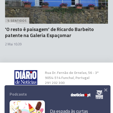
5 SENTIDOS
'O resto é paisagem' de Ricardo Barbeito
patente na Galeria Espaçomar
2 Mai 10:39
Rua Dr. Fernão de Ornelas, 56 - 3º
9054-514 Funchal, Portugal
291 202 300
×
Podcasts
Instale a nossa App
Da espada às curtas