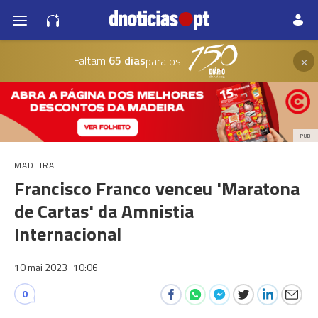
×
Faltam
65 dias
para os
PUB
MADEIRA
Francisco Franco venceu 'Maratona
de Cartas' da Amnistia
Internacional
10 mai 2023
10:06
0