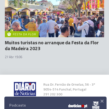
FESTA DA FLOR
Muitos turistas no arranque da Festa da Flor
da Madeira 2023
27 Abr 19:06
Rua Dr. Fernão de Ornelas, 56 - 3º
9054-514 Funchal, Portugal
291 202 300
×
Podcasts
Instale a nossa App