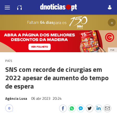
×
Faltam
64 dias
para os
PUB
PAÍS
SNS com recorde de cirurgias em
2022 apesar de aumento do tempo
de espera
Agência Lusa
06 abr 2023
20:24
0