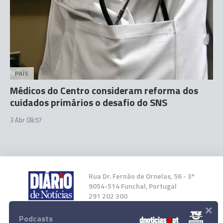
PAÍS
Médicos do Centro consideram reforma dos
cuidados primários o desafio do SNS
3 Abr 08:57
Rua Dr. Fernão de Ornelas, 56 - 3º
9054-514 Funchal, Portugal
291 202 300
×
Podcasts
Instale a nossa App