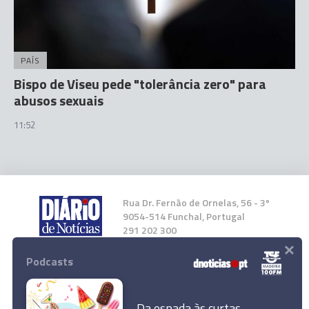
PAÍS
Bispo de Viseu pede "tolerância zero" para
abusos sexuais
11:52
Rua Dr. Fernão de Ornelas, 56 - 3º
9054-514 Funchal, Portugal
291 202 300
×
Podcasts
Instale a nossa App
Da espada às curtas