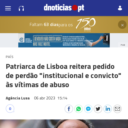
×
Faltam
63 dias
para os
PUB
PAÍS
Patriarca de Lisboa reitera pedido
de perdão "institucional e convicto"
às vítimas de abuso
Agência Lusa
06 abr 2023
15:14
0