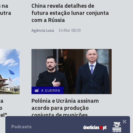
s na
China revela detalhes de
outra
futura estação lunar conjunta
com a Rússia
Agência Lusa
24 Mar 08:59
A GUERRA
ca
Polónia e Ucrânia assinam
o
acordo para produção
el"
conjunta de munições
×
Agência Lusa
5 Abr 20:49
Podcasts