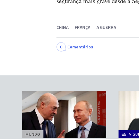
segurança mais grave desde a S
CHINA
FRANÇA
A GUERRA
0
Comentários
MUNDO
A GU