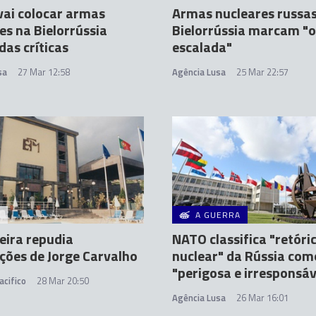
vai colocar armas
Armas nucleares russa
es na Bielorrússia
Bielorrússia marcam "
das críticas
escalada"
sa
27 Mar 12:58
Agência Lusa
25 Mar 22:57
A
A GUERRA
eira repudia
NATO classifica "retóri
ções de Jorge Carvalho
nuclear" da Rússia com
"perigosa e irresponsáv
acifico
28 Mar 20:50
Agência Lusa
26 Mar 16:01