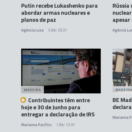
Putin recebe Lukashenko para
Rússia 
abordar armas nucleares e
nuclear
planos de paz
apesar 
Agência Lusa
5 Abr 20:37
Agência Lu
MADEIRA
MADEIR
BE Mad
Contribuintes têm entre
declara
hoje e 30 de Junho para
entregar a declaração de IRS
Marianna P
Marianna Pacifico
1 Abr 12:57