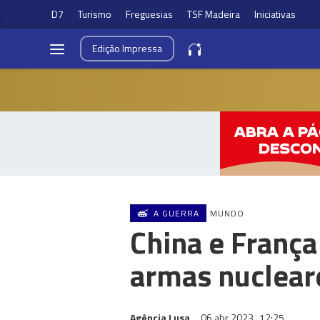
D7
Turismo
Freguesias
TSF Madeira
Iniciativas
Edição
Impressa
A GUERRA
MUNDO
China e França
armas nuclear
Agência Lusa
06 abr 2023
12:25