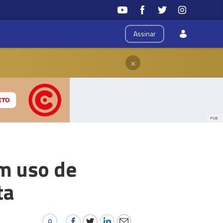
Assinar
×
PUB
am uso de
ta
0