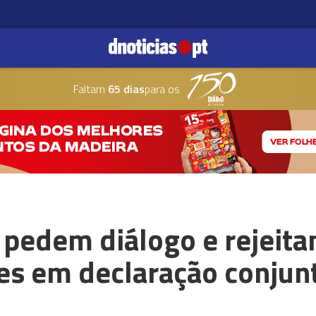
Faltam
65 dias
para os
 pedem diálogo e rejeit
es em declaração conjun