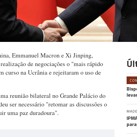
China, Emmanuel Macron e Xi Jinping,
Úl
 realização de negociações o "mais rápido
em curso na Ucrânia e rejeitaram o uso de
CO
Bisp
leva
ma reunião bilateral no Grande Palácio do
u ser necessário "retomar as discussões o
MADE
ruir uma paz duradoura".
IPMA
para