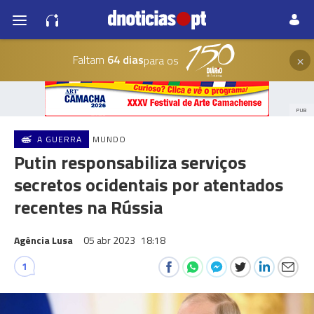
×
Faltam
64 dias
para os
PUB
A GUERRA
MUNDO
Putin responsabiliza serviços
secretos ocidentais por atentados
recentes na Rússia
Agência Lusa
05 abr 2023
18:18
1