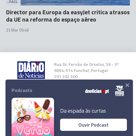
PAÍS
Director para Europa da easyJet critica atrasos
da UE na reforma do espaço aéreo
25 Mar 09:48
Rua Dr. Fernão de Ornelas, 56 - 3º
9054-514 Funchal, Portugal
291 202 300
×
Podcasts
Instale a nossa App
Da espada às curtas
Ouvir Podcast
© 2023 Empresa Diário de Notícias, Lda.