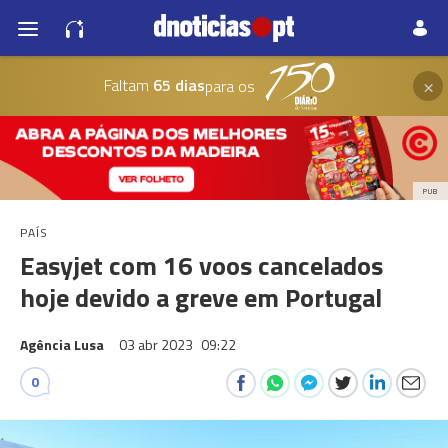
×
Faltam
65 dias
para os
PUB
PAÍS
Easyjet com 16 voos cancelados
hoje devido a greve em Portugal
Agência Lusa
03 abr 2023
09:22
0