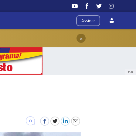
Assinar
×
PUB
0