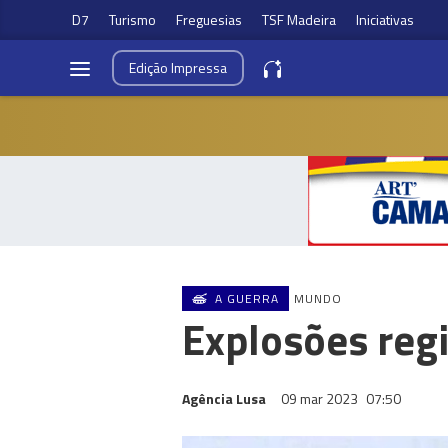
D7
Turismo
Freguesias
TSF Madeira
Iniciativas
Edição
Impressa
A GUERRA
MUNDO
Explosões reg
Agência Lusa
09 mar 2023
07:50