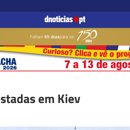
Faltam
65 dias
para os
istadas em Kiev