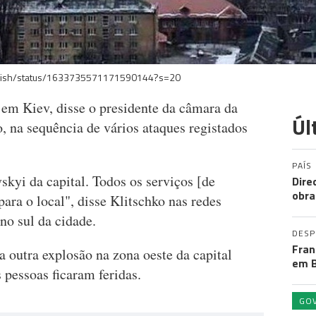
English/status/1633735571171590144?s=20
 em Kiev, disse o presidente da câmara da
Úl
o, na sequência de vários ataques registados
PAÍS
skyi da capital. Todos os serviços [de
Dire
obra
ara o local", disse Klitschko nas redes
no sul da cidade.
DES
Fran
 outra explosão na zona oeste da capital
em B
 pessoas ficaram feridas.
GO