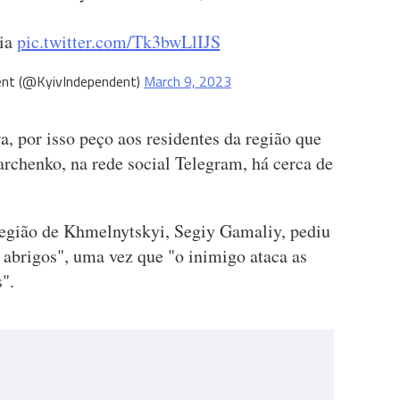
dia
pic.twitter.com/Tk3bwLlIJS
ent (@KyivIndependent)
March 9, 2023
, por isso peço aos residentes da região que
rchenko, na rede social Telegram, há cerca de
região de Khmelnytskyi, Segiy Gamaliy, pediu
 abrigos", uma vez que "o inimigo ataca as
s".