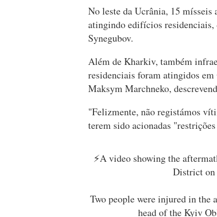
No leste da Ucrânia, 15 mísseis 
atingindo edifícios residenciais
Synegubov.
Além de Kharkiv, também infraest
residenciais foram atingidos em 
Maksym Marchneko, descrevendo
"Felizmente, não registámos vít
terem sido acionadas "restrições
⚡️A video showing the aftermat
District on
Two people were injured in the a
head of the Kyiv Obl