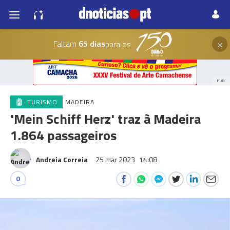
×
Faltam
65 dias
para os
PUB
TURISMO
MADEIRA
'Mein Schiff Herz' traz à Madeira
1.864 passageiros
Andreia Correia
25 mar 2023
14:08
0