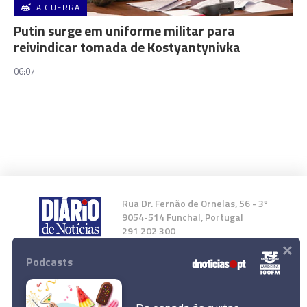
A GUERRA
Putin surge em uniforme militar para
reivindicar tomada de Kostyantynivka
06:07
Rua Dr. Fernão de Ornelas, 56 - 3º
9054-514 Funchal, Portugal
291 202 300
×
Podcasts
Instale a nossa App