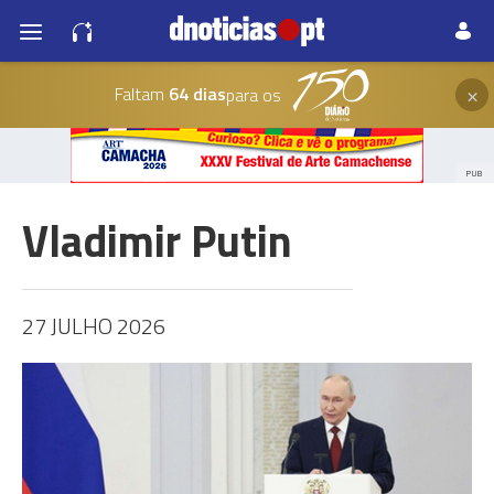
×
Faltam
64 dias
para os
PUB
Vladimir Putin
27 JULHO 2026