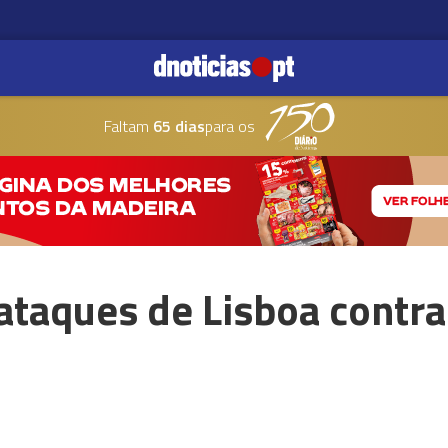
Faltam
65 dias
para os
ataques de Lisboa contra