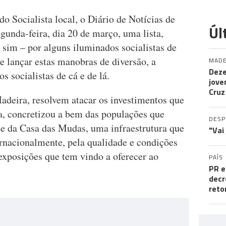
o Socialista local, o Diário de Notícias de
Úl
egunda-feira, dia 20 de março, uma lista,
 sim – por alguns iluminados socialistas de
e lançar estas manobras de diversão, a
MADE
Deze
 socialistas de cá e de lá.
jove
Cruz
adeira, resolvem atacar os investimentos que
, concretizou a bem das populações que
DES
te da Casa das Mudas, uma infraestrutura que
"Vai
ternacionalmente, pela qualidade e condições
exposições que tem vindo a oferecer ao
PAÍS
PR e
decr
reto