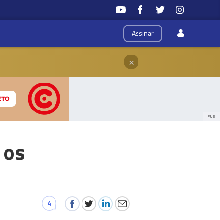
Assinar
×
PUB
 os
4