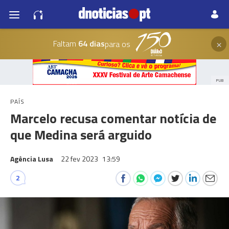
×
Faltam
64 dias
para os
PUB
PAÍS
Marcelo recusa comentar notícia de
que Medina será arguido
Agência Lusa
22 fev 2023
13:59
2