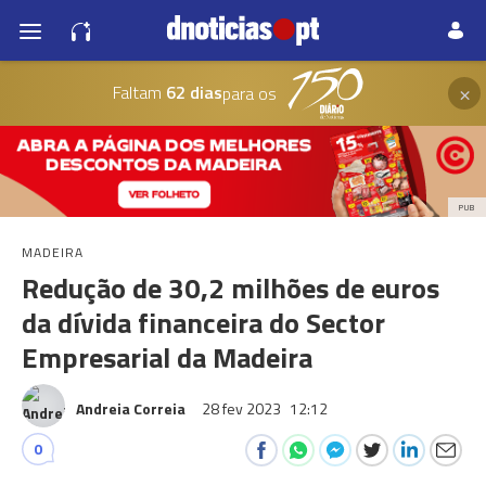
×
Faltam
62 dias
para os
PUB
MADEIRA
Redução de 30,2 milhões de euros
da dívida financeira do Sector
Empresarial da Madeira
Andreia Correia
28 fev 2023
12:12
0