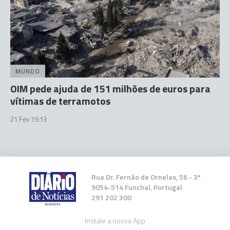
MUNDO
OIM pede ajuda de 151 milhões de euros para
vítimas de terramotos
21 Fev 15:13
Rua Dr. Fernão de Ornelas, 56 - 3º
9054-514 Funchal, Portugal
291 202 300
Instale a nossa App