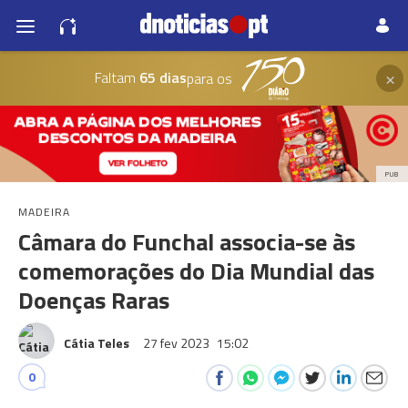
×
Faltam
65 dias
para os
PUB
MADEIRA
Câmara do Funchal associa-se às
comemorações do Dia Mundial das
Doenças Raras
Cátia Teles
27 fev 2023
15:02
0