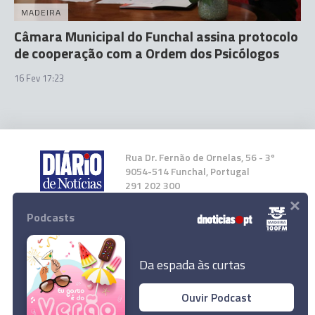
MADEIRA
Câmara Municipal do Funchal assina protocolo
de cooperação com a Ordem dos Psicólogos
16 Fev 17:23
Rua Dr. Fernão de Ornelas, 56 - 3º
9054-514 Funchal, Portugal
291 202 300
×
Podcasts
Instale a nossa App
Da espada às curtas
Ouvir Podcast
Câmara do Funchal melhora acessibilidade ao
© 2023 Empresa Diário de Notícias, Lda.