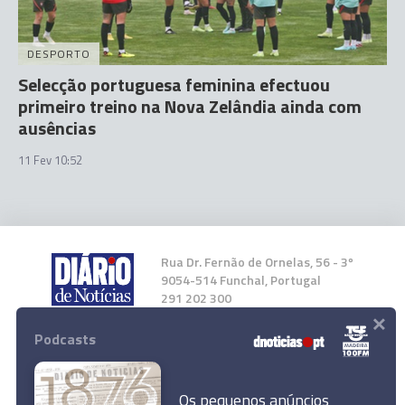
DESPORTO
Selecção portuguesa feminina efectuou
primeiro treino na Nova Zelândia ainda com
ausências
11 Fev 10:52
Rua Dr. Fernão de Ornelas, 56 - 3º
9054-514 Funchal, Portugal
291 202 300
×
Podcasts
Instale a nossa App
Os pequenos anúncios