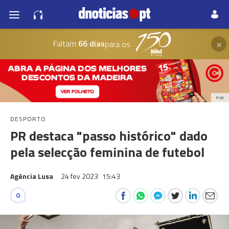
×
Faltam
66 dias
para os
PUB
DESPORTO
PR destaca "passo histórico" dado
pela selecção feminina de futebol
Agência Lusa
24 fev 2023
15:43
0