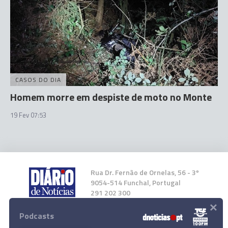
CASOS DO DIA
Homem morre em despiste de moto no Monte
19 Fev 07:53
Rua Dr. Fernão de Ornelas, 56 - 3º
9054-514 Funchal, Portugal
291 202 300
×
Podcasts
Instale a nossa App