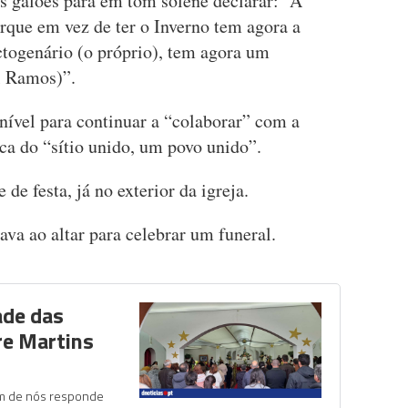
s galões para em tom solene declarar: “A
rque em vez de ter o Inverno tem agora a
ctogenário (o próprio), tem agora um
l Ramos)”.
nível para continuar a “colaborar” com a
a do “sítio unido, um povo unido”.
e festa, já no exterior da igreja.
ava ao altar para celebrar um funeral.
ade das
re Martins
um de nós responde