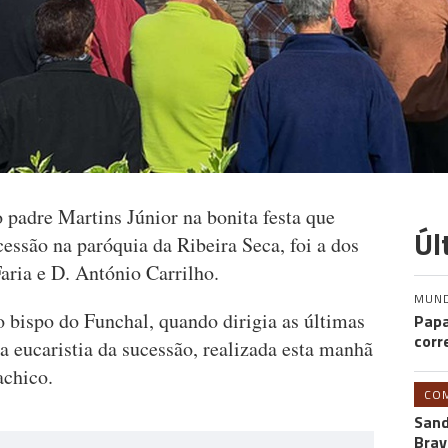
 padre Martins Júnior na bonita festa que
Úl
cessão na paróquia da Ribeira Seca, foi a dos
aria e D. António Carrilho.
MUN
ao bispo do Funchal, quando dirigia as últimas
Papa
corr
da eucaristia da sucessão, realizada esta manhã
achico.
CO
Sand
Brav