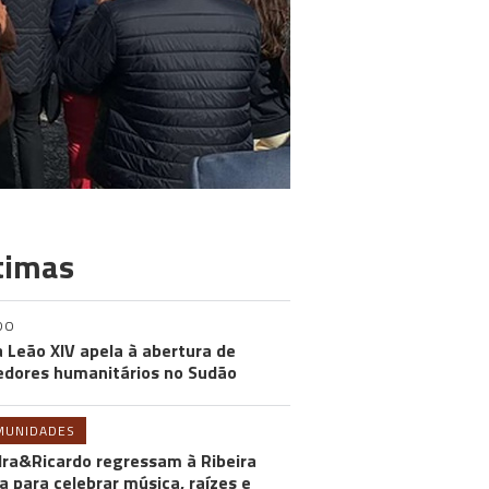
timas
DO
 Leão XIV apela à abertura de
edores humanitários no Sudão
MUNIDADES
ra&Ricardo regressam à Ribeira
a para celebrar música, raízes e