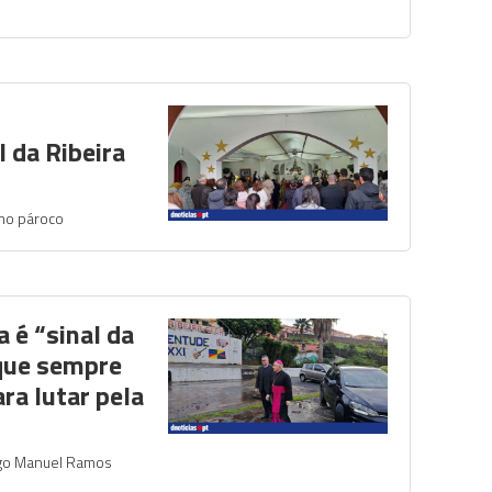
 da Ribeira
mo pároco
 é “sinal da
 que sempre
ra lutar pela
go Manuel Ramos