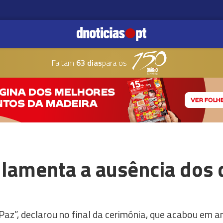
Faltam
63 dias
para os
 lamenta a ausência dos 
Paz”, declarou no final da cerimónia, que acabou em a