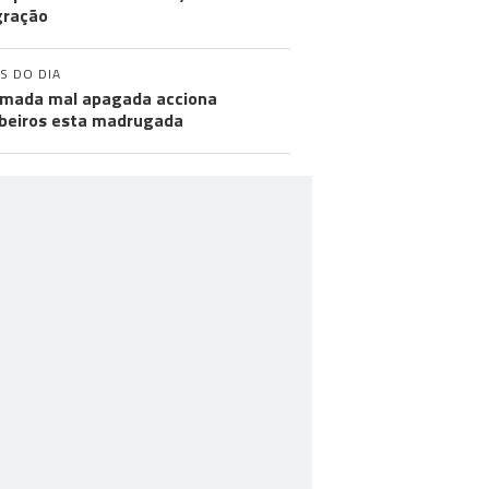
gração
S DO DIA
mada mal apagada acciona
eiros esta madrugada