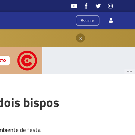
Assinar
×
PUB
dois bispos
mbiente de festa