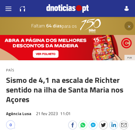
×
Faltam
64 dias
para os
PUB
PAÍS
Sismo de 4,1 na escala de Richter
sentido na ilha de Santa Maria nos
Açores
Agência Lusa
21 fev 2023
11:01
0