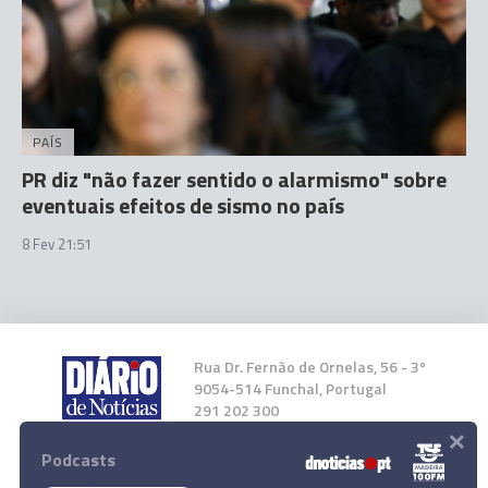
PAÍS
PR diz "não fazer sentido o alarmismo" sobre
eventuais efeitos de sismo no país
8 Fev 21:51
Rua Dr. Fernão de Ornelas, 56 - 3º
9054-514 Funchal, Portugal
291 202 300
×
Podcasts
Instale a nossa App