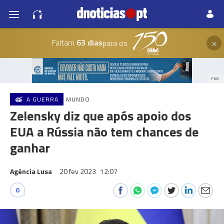
×
Faltam
63 dias
para os
PUB
A GUERRA
MUNDO
Zelensky diz que após apoio dos
EUA a Rússia não tem chances de
ganhar
Agência Lusa
20 fev 2023
12:07
0