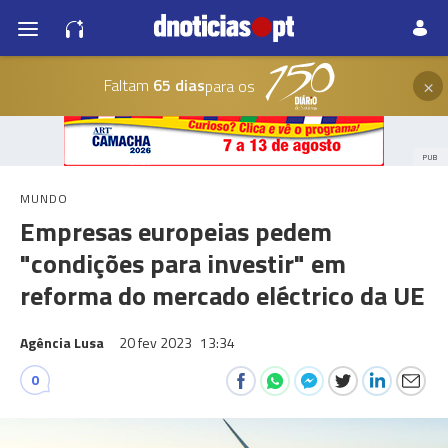
×
Faltam
65 dias
para os
PUB
MUNDO
Empresas europeias pedem
"condições para investir" em
reforma do mercado eléctrico da UE
Agência Lusa
20 fev 2023
13:34
0