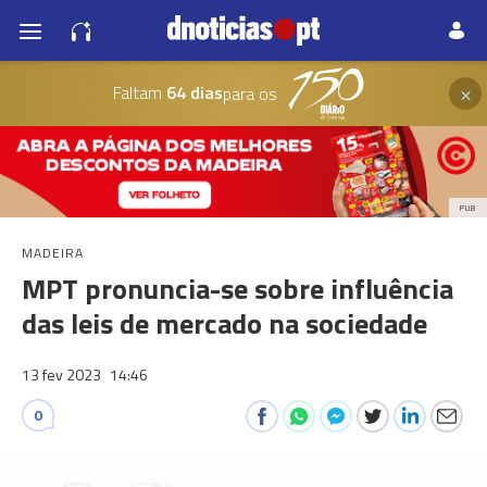
×
Faltam
64 dias
para os
PUB
MADEIRA
MPT pronuncia-se sobre influência
das leis de mercado na sociedade
13 fev 2023
14:46
0